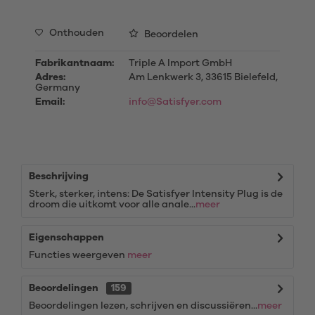
Onthouden
Beoordelen
Fabrikantnaam:
Triple A Import GmbH
Adres:
Am Lenkwerk 3, 33615 Bielefeld,
Germany
Email:
info@Satisfyer.com
Beschrijving
Sterk, sterker, intens: De Satisfyer Intensity Plug is de
droom die uitkomt voor alle anale...
meer
Eigenschappen
Functies weergeven
meer
Beoordelingen
159
Beoordelingen lezen, schrijven en discussiëren...
meer