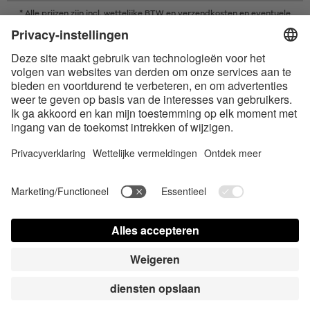
* Alle prijzen zijn incl. wettelijke BTW en
verzendkosten
en eventuele
rembourskosten, indien niet anders beschreven
* Het woordmerk en de logo's van Bluetooth® zijn gedeponeerde
handelsmerken van Bluetooth SIG, Inc. en elk gebruik van dergelijke
merken door Satisfyer GmbH is onder licentie.
Apple, het Apple logo en Apple Watch zijn handelsmerken van Apple Inc.
Google Play en het Google Play-logo zijn handelsmerken van Google LLC.
Accessibility
Contact us today
Cookie-Einstellungen
FAQ
Gebruiksaanwijzing
Kontakt
Pers login
© Triple A Marketing GmbH