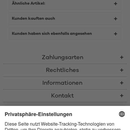
Ähnliche Artikel:
Kunden kauften auch
Kunden haben sich ebenfalls angesehen
Zahlungsarten
Rechtliches
Informationen
Kontakt
* Alle Preise inkl. gesetzl. Mehrwertsteuer zzgl.
Versandkosten
und ggf.
Nachnahmegebühren, wenn nicht anders beschrieben
* Der Name Bluetooth und das Bluetooth Logo sind eingetragene Marken
und Eigentum der Bluetooth SIG, Inc. Die Nutzung dieser Marken durch