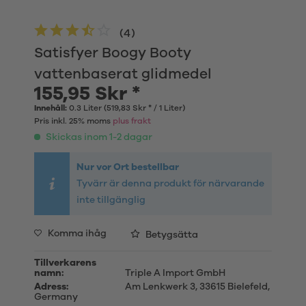
(
4
)
Satisfyer Boogy Booty
vattenbaserat glidmedel
155,95 Skr *
Innehåll:
0.3 Liter (519,83 Skr * / 1 Liter)
Pris inkl. 25% moms
plus frakt
Skickas inom 1-2 dagar
Nur vor Ort bestellbar
Tyvärr är denna produkt för närvarande
inte tillgänglig
Komma ihåg
Betygsätta
Tillverkarens
namn:
Triple A Import GmbH
Adress:
Am Lenkwerk 3, 33615 Bielefeld,
Germany