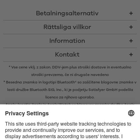
Betalningsalternativ
Rättsliga villkor
Information
Kontakt
* Vse cene vklj. z zakon. DDV-jem plus
stroški dostave
in eventualno
stroški prevzema, če ni drugače navedeno
* Besedna znamka in logotipi Bluetooth® so zaščitene blagovne znamke v
lasti družbe Bluetooth SIG, Inc., ki je podjetju Satisfyer GmbH podelila
licenco za njihovo uporabo.
Apple, logotip Apple in Apple Watch so blagovne znamke družbe Apple
Inc. Google Play in logotip Google Play sta blagovni znamki družbe
Google LLC.
Apple, Apple-logotypen och Apple Watch är varumärken tillhörande
Apple Inc. Google Play och Google Play-logotypen är varumärken som