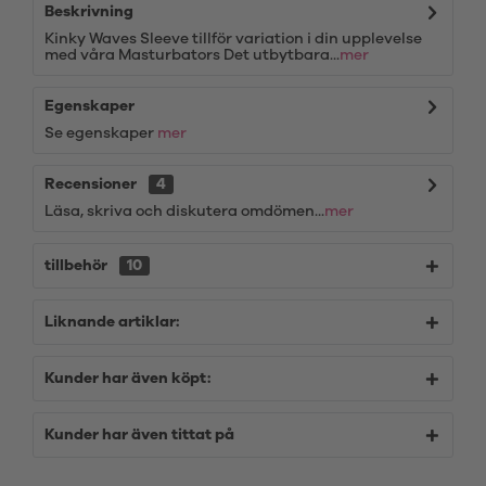
Beskrivning
Kinky Waves Sleeve tillför variation i din upplevelse
med våra Masturbators Det utbytbara...
mer
Egenskaper
Se egenskaper
mer
Recensioner
4
Läsa, skriva och diskutera omdömen...
mer
tillbehör
10
Liknande artiklar:
Kunder har även köpt:
Kunder har även tittat på