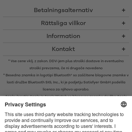
Betalningsalternativ
Rättsliga villkor
Information
Kontakt
* Vse cene vklj. z zakon. DDV-jem plus
stroški dostave
in eventualno
stroški prevzema, če ni drugače navedeno
* Besedna znamka in logotipi Bluetooth® so zaščitene blagovne znamke v
lasti družbe Bluetooth SIG, Inc., ki je podjetju Satisfyer GmbH podelila
licenco za njihovo uporabo.
Apple, logotip Apple in Apple Watch so blagovne znamke družbe Apple
Inc. Google Play in logotip Google Play sta blagovni znamki družbe
Google LLC.
Apple, Apple-logotypen och Apple Watch är varumärken tillhörande
Apple Inc. Google Play och Google Play-logotypen är varumärken som
tillhör Google LLC.