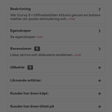
Beskrivning
Vår Curvy 3 + tillfredsställer klitoris genom en balans
mellan air-pulse-stimulering och...
mer
Egenskaper
Se egenskaper
mer
Recensioner
6
Läsa, skriva och diskutera omdömen...
mer
tillbehör
5
Liknande artiklar:
Kunder har även köpt:
Kunder har även tittat på