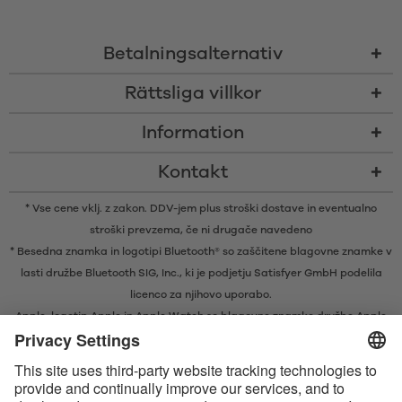
Betalningsalternativ
Rättsliga villkor
Information
Kontakt
* Vse cene vklj. z zakon. DDV-jem plus
stroški dostave
in eventualno
stroški prevzema, če ni drugače navedeno
* Besedna znamka in logotipi Bluetooth® so zaščitene blagovne znamke v
lasti družbe Bluetooth SIG, Inc., ki je podjetju Satisfyer GmbH podelila
licenco za njihovo uporabo.
Apple, logotip Apple in Apple Watch so blagovne znamke družbe Apple
Inc. Google Play in logotip Google Play sta blagovni znamki družbe
Google LLC.
Apple, Apple-logotypen och Apple Watch är varumärken tillhörande