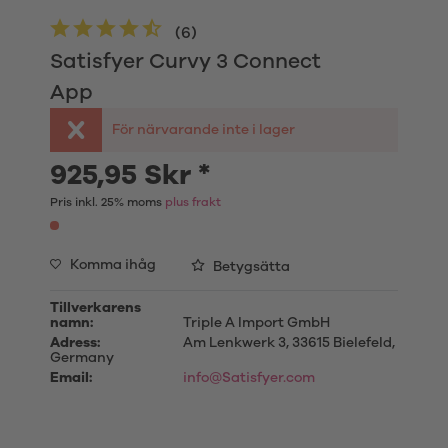
(
6
)
Satisfyer Curvy 3 Connect
App
För närvarande inte i lager
925,95 Skr *
Pris inkl. 25% moms
plus frakt
Komma ihåg
Betygsätta
Tillverkarens
namn:
Triple A Import GmbH
Adress:
Am Lenkwerk 3, 33615 Bielefeld,
Germany
Email:
info@Satisfyer.com