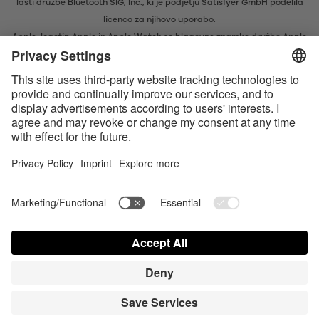
lasti družbe Bluetooth SIG, Inc., ki je podjetju Satisfyer GmbH podelila
licenco za njihovo uporabo.
Apple, logotip Apple in Apple Watch so blagovne znamke družbe Apple
Inc. Google Play in logotip Google Play sta blagovni znamki družbe
Google LLC.
Apple, Apple-logotypen och Apple Watch är varumärken tillhörande
Apple Inc. Google Play och Google Play-logotypen är varumärken som
tillhör Google LLC.
Accessibility
Contact us today
Cookie-inställningar
FAQ
Bruksanvisning
Kontakt
Press login
© Triple A Marketing GmbH