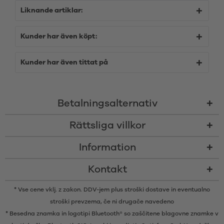
Liknande artiklar:
Kunder har även köpt:
Kunder har även tittat på
Betalningsalternativ
Rättsliga villkor
Information
Kontakt
* Vse cene vklj. z zakon. DDV-jem plus
stroški dostave
in eventualno
stroški prevzema, če ni drugače navedeno
* Besedna znamka in logotipi Bluetooth® so zaščitene blagovne znamke v