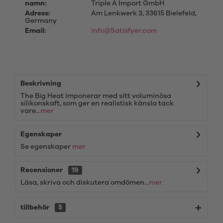
namn:
Triple A Import GmbH
Adress:
Am Lenkwerk 3, 33615 Bielefeld,
Germany
Email:
info@Satisfyer.com
Beskrivning
The Big Heat imponerar med sitt voluminösa
silikonskaft, som ger en realistisk känsla tack
vare...
mer
Egenskaper
Se egenskaper
mer
Recensioner
19
Läsa, skriva och diskutera omdömen...
mer
tillbehör
5