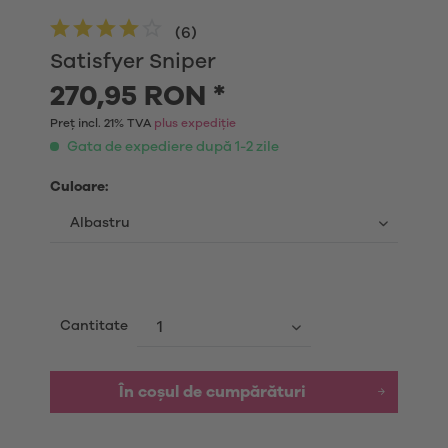
(
6
)
Satisfyer Sniper
270,95 RON *
Preț incl. 21% TVA
plus expediție
Gata de expediere după 1-2 zile
Culoare:
Cantitate
În coșul de cumpărături