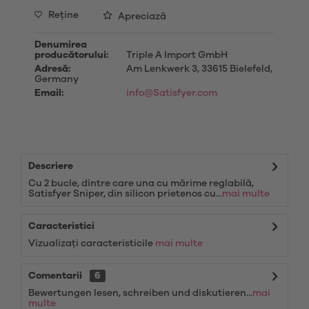
Reţine
Apreciază
Denumirea
producătorului:
Triple A Import GmbH
Adresă:
Am Lenkwerk 3, 33615 Bielefeld,
Germany
Email:
info@Satisfyer.com
Descriere
Cu 2 bucle, dintre care una cu mărime reglabilă,
Satisfyer Sniper, din silicon prietenos cu...
mai multe
Caracteristici
Vizualizați caracteristicile
mai multe
Comentarii
6
Bewertungen lesen, schreiben und diskutieren...
mai
multe