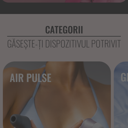
CATEGORII
GĂSEȘTE-ȚI DISPOZITIVUL POTRIVIT
G
AIR PULSE