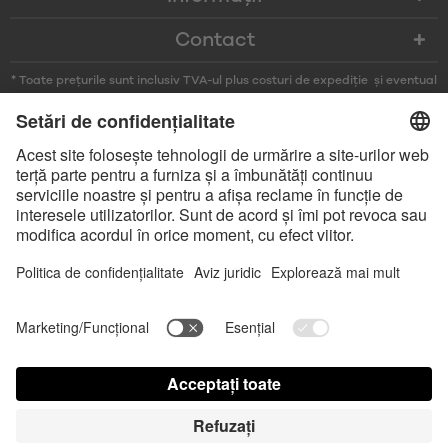
Contact
* Toate prețurile sunt inclusiv TVA-ul plus costuri de expediție și eventual
taxele de transport, dacă nu s-a specificat diferit
* Marca și logo-urile Bluetooth® sunt mărci comerciale înregistrate
deținute de Bluetooth SIG, Inc. și orice utilizare a acestor mărci de către
Satisfyer GmbH se face doar sub licență.
Apple, sigla Apple și Apple Watch sunt mărci comerciale ale Apple Inc.
Google Play și logoul Google Play sunt mărci comerciale ale Google LLC.
Accessibility
Contact us today
Setări module cookie