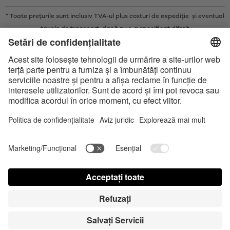
* Toate prețurile sunt inclusiv TVA-ul plus costuri de expediție și eventual
taxele de transport, dacă nu s-a specificat diferit
* Marca și logo-urile Bluetooth® sunt mărci comerciale înregistrate
deținute de Bluetooth SIG, Inc. și orice utilizare a acestor mărci de către
Satisfyer GmbH se face doar sub licență.
Apple, sigla Apple și Apple Watch sunt mărci comerciale ale Apple Inc.
Google Play și logoul Google Play sunt mărci comerciale ale Google LLC.
Accessibility
Contact us today
Setări module cookie
FAQ
Manual de utilizare
Contact
Autentificare presă