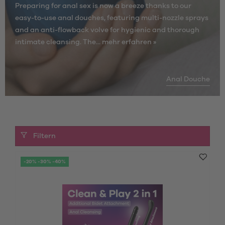
Preparing for anal sex is now a breeze thanks to our
easy-to-use anal douches, featuring multi-nozzle sprays
and an anti-flowback volve for hygienic and thorough
intimate cleansing. The...
mehr erfahren »
Anal Douche
Filtern
-20% -30% -40%