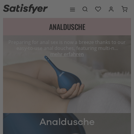
ANALDUSCHE
Preparing for anal sex is now a breeze thanks to our
easy-to-use anal douches, featuring multi-n...
mehr erfahren
Analdusche