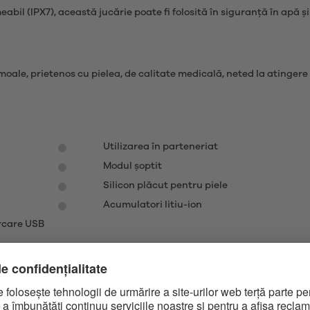
abil (IPX7), această jucărie poate fi folosită în siguranță în apă ș
 moale, prietenos cu pielea, de calitate medicală, neted la atingere
Utilizarea în parteneriat
Modul șoptit
Silicon plăcut pentru piele
Acumulatori litiu-ion
ărcare USB
 RING