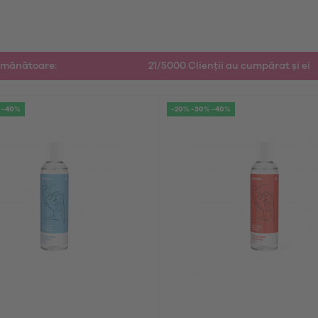
emănătoare:
21/5000 Clienții au cumpărat și ei
 -40%
-20% -30% -40%