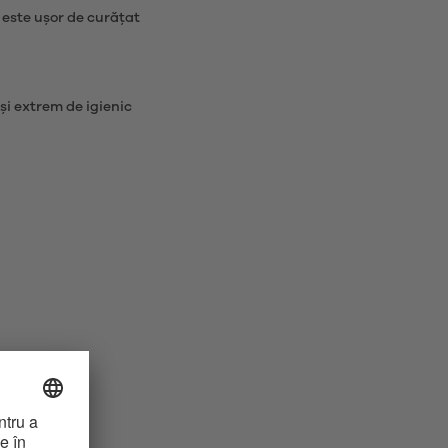
i este ușor de curățat
 și extrem de igienic