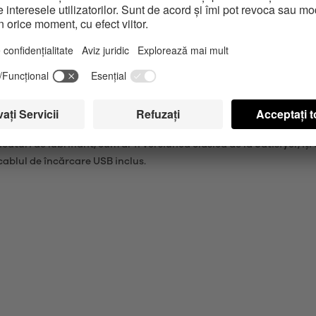
 toată noaptea: Inelul pentru penis se mulează perfect pe mădular ș
rmă, precum și o mai mare rezistență. Rocket Ring este un inel vibra
 controlate intuitiv prin intermediul butonului one-touch.
E AVANTAJE SUPLIMENTARE
ocket Ring te însoțește pe tine și pe partenerul tău în cadrul jocur
de asemenea, stimulare clitoridiană prin detalii ripsate. Siliconul 
turi de lubrifiant, cum ar fi versiunea clasică de la Satisfyer, îți
cablul de încărcare USB inclus.