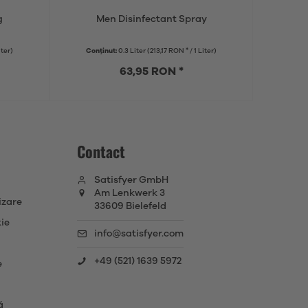
g
Men Disinfectant Spray
Sati
iter)
Conținut:
0.3 Liter
(213,17 RON * / 1 Liter)
63,95 RON *
Contact
Satisfyer GmbH
Am Lenkwerk 3
izare
33609 Bielefeld
ie
info@satisfyer.com
+49 (521) 1639 5972
e
ă