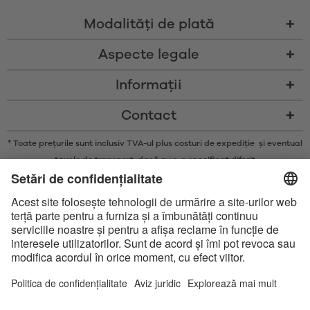
Modalităţi de plată
Aspecte legale
Informații
Contact
* Toate prețurile sunt inclusiv TVA-ul plus costuri de expediție și eventual
taxele de transport, dacă nu s-a specificat diferit
* Marca și logo-urile Bluetooth® sunt mărci comerciale înregistrate
deținute de Bluetooth SIG, Inc. și orice utilizare a acestor mărci de către
Satisfyer GmbH se face doar sub licență.
Apple, sigla Apple și Apple Watch sunt mărci comerciale ale Apple Inc.
Google Play și logoul Google Play sunt mărci comerciale ale Google LLC.