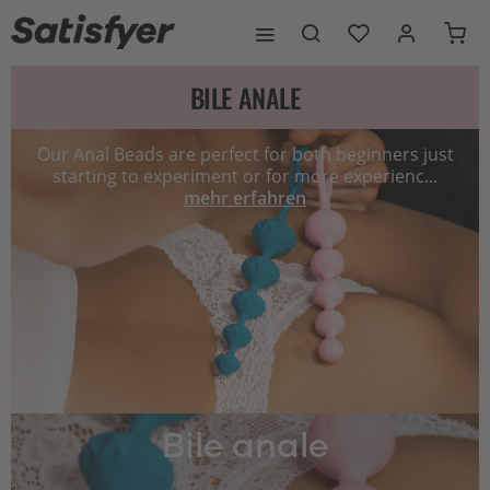
BILE ANALE
Our Anal Beads are perfect for both beginners just
starting to experiment or for more experienc...
mehr erfahren
Bile anale