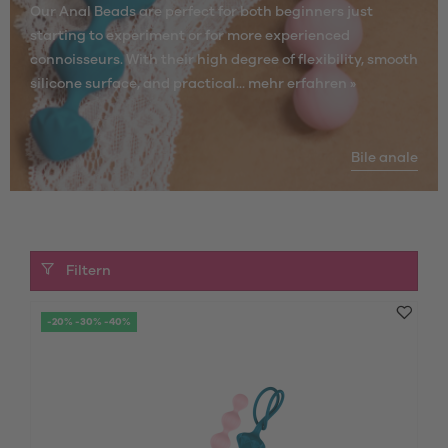
Our Anal Beads are perfect for both beginners just
starting to experiment or for more experienced
connoisseurs. With their high degree of flexibility, smooth
silicone surface, and practical...
mehr erfahren »
Bile anale
Filtern
-20% -30% -40%