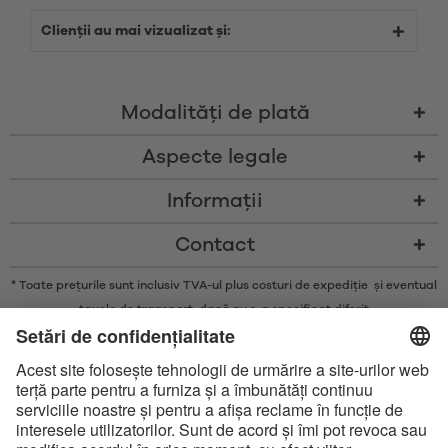
Clienții au mai vizualizat și:
Modalităţi de plată
Aspecte legale
Informații
Contact
* Toate prețurile sunt inclusiv TVA-ul plus costuri de expediție și eventual
taxele de transport, dacă nu s-a specificat diferit
* Marca și logo-urile Bluetooth® sunt mărci comerciale înregistrate
deținute de Bluetooth SIG, Inc. și orice utilizare a acestor mărci de către
Satisfyer GmbH se face doar sub licență.
Apple, sigla Apple și Apple Watch sunt mărci comerciale ale Apple Inc.
Google Play și logoul Google Play sunt mărci comerciale ale Google LLC.