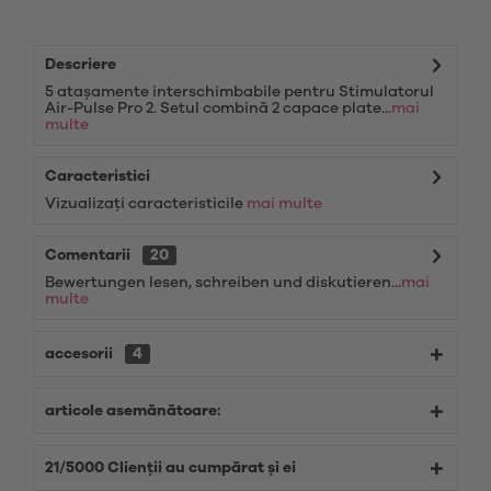
Descriere
5 atașamente interschimbabile pentru Stimulatorul
Air-Pulse Pro 2. Setul combină 2 capace plate...
mai
multe
Caracteristici
Vizualizați caracteristicile
mai multe
Comentarii
20
Bewertungen lesen, schreiben und diskutieren...
mai
multe
accesorii
4
articole asemănătoare:
21/5000 Clienții au cumpărat și ei