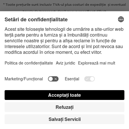
* Toate prețurile sunt inclusiv TVA-ul plus costuri de expediție și eventual
taxele de transport, dacă nu s-a specificat diferit
* Marca și logo-urile Bluetooth® sunt mărci comerciale înregistrate
deținute de Bluetooth SIG, Inc. și orice utilizare a acestor mărci de către
Satisfyer GmbH se face doar sub licență.
Apple, sigla Apple și Apple Watch sunt mărci comerciale ale Apple Inc.
Google Play și logoul Google Play sunt mărci comerciale ale Google LLC.
Accessibility
Contact us today
Setări module cookie
FAQ
Manual de utilizare
Contact
Autentificare presă
© Triple A Marketing GmbH