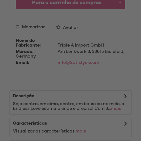
Para o carrinho de compras
Memorizar
Avaliar
Nome do
Fabricante:
Triple A Import GmbH
Morada:
Am Lenkwerk 3, 33615 Bielefeld,
Germany
Email:
info@Satisfyer.com
Descrição
Seja contra, em cima, dentro, em baixo ou no meio, o
Endless Love estimula onde é preciso! Com 3...
mais
Características
Visualizar as características
mais