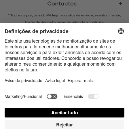
Contactos
* Todos os preços incl. IVA legal e
custos de envio
e, eventualmente,
taxas de depósito, salvo se referido o contrário
* A marca Bluetooth® e os logótipos são marcas registadas da
propriedade da Bluetooth SIG, Inc. e qualquer uso de tais marcas pela
Satisfyer GmbH está sujeito a licença.
Apple, o logótipo da Apple e Apple Watch são marcas comerciais da
Apple Inc. O Google Play e o logótipo do Google Play são marcas
comerciais da Google LLC.
Accessibility
Contact us today
Configurações de cookies