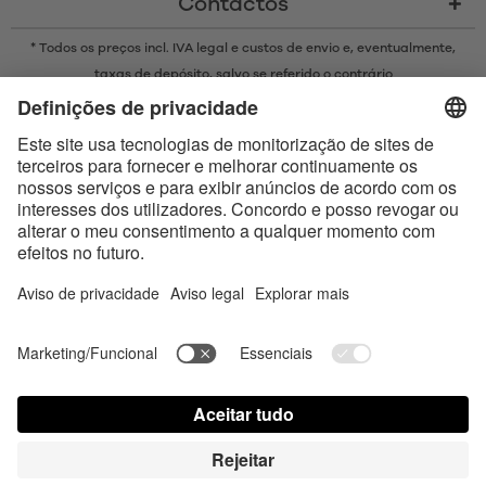
Contactos
* Todos os preços incl. IVA legal e
custos de envio
e, eventualmente,
taxas de depósito, salvo se referido o contrário
* A marca Bluetooth® e os logótipos são marcas registadas da
propriedade da Bluetooth SIG, Inc. e qualquer uso de tais marcas pela
Satisfyer GmbH está sujeito a licença.
Apple, o logótipo da Apple e Apple Watch são marcas comerciais da
Apple Inc. O Google Play e o logótipo do Google Play são marcas
comerciais da Google LLC.
Accessibility
Contact us today
Configurações de cookies