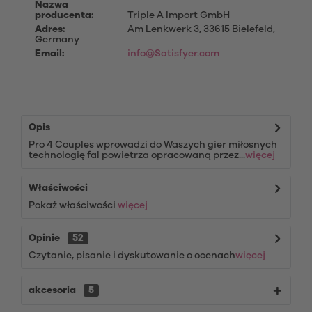
Nazwa
producenta:
Triple A Import GmbH
Adres:
Am Lenkwerk 3, 33615 Bielefeld,
Germany
Email:
info@Satisfyer.com
Opis
Pro 4 Couples wprowadzi do Waszych gier miłosnych
technologię fal powietrza opracowaną przez...
więcej
Właściwości
Pokaż właściwości
więcej
Opinie
52
Czytanie, pisanie i dyskutowanie o ocenach
więcej
akcesoria
5