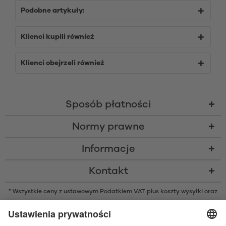
Podobne artykuły:
Klienci kupili również
Klienci obejrzeli również
Sposób płatności
Normy prawne
Informacje
Kontakt
* Wszystkie ceny z ustawowym Podatkiem VAT plus
koszty wysyłki
oraz
ew. opłaty za pobraniem, o ile nie podano inaczej
* Znak słowny i logo Bluetooth® są zarejestrowanymi znakami