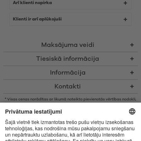
Arī klienti nopirka
Klienti ir arī aplūkojuši
Maksājuma veidi
Tiesiskā informācija
Informācija
Kontakti
* Visas cenas norādītas ar likumā noteikto pievienotās vērtības nodokli,
bez piegādes izmaksām un nodevām par samaksu piegādes brīdī, ja
vien nav noteikts citādi
* Bluetooth® vārdiskā zīme un logotipi ir reģistrētas preču zīmes, kas
pieder Bluetooth SIG, Inc., un Satisfyer GmbH izmanto šīs zīmes saskaņā
ar licenci.