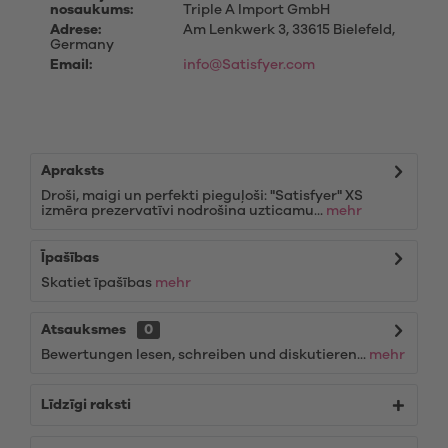
nosaukums:
Triple A Import GmbH
Adrese:
Am Lenkwerk 3, 33615 Bielefeld,
Germany
Email:
info@Satisfyer.com
Apraksts
Droši, maigi un perfekti pieguļoši: "Satisfyer" XS
izmēra prezervatīvi nodrošina uzticamu...
mehr
Īpašības
Skatiet īpašības
mehr
Atsauksmes
0
Bewertungen lesen, schreiben und diskutieren...
mehr
Līdzīgi raksti