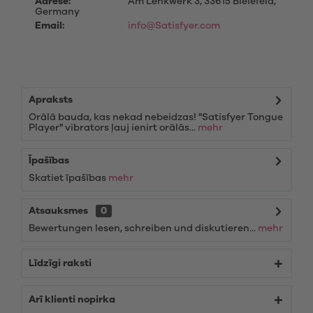
Adrese:
Am Lenkwerk 3, 33615 Bielefeld,
Germany
Email:
info@Satisfyer.com
Apraksts
Orālā bauda, kas nekad nebeidzas! "Satisfyer Tongue
Player" vibrators ļauj ienirt orālās...
mehr
Īpašības
Skatiet īpašības
mehr
Atsauksmes
0
Bewertungen lesen, schreiben und diskutieren...
mehr
Līdzīgi raksti
Arī klienti nopirka