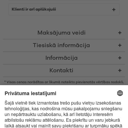
Klienti ir arī aplūkojuši
Maksājuma veidi
Tiesiskā informācija
Informācija
Kontakti
* Visas cenas norādītas ar likumā noteikto pievienotās vērtības nodokli,
bez piegādes izmaksām un nodevām par samaksu piegādes brīdī, ja
vien nav noteikts citādi
* Bluetooth® vārdiskā zīme un logotipi ir reģistrētas preču zīmes, kas
pieder Bluetooth SIG, Inc., un Satisfyer GmbH izmanto šīs zīmes saskaņā
ar licenci.
Apple, Apple logotips un Apple Watch ir Apple Inc., preču zīmes. Google