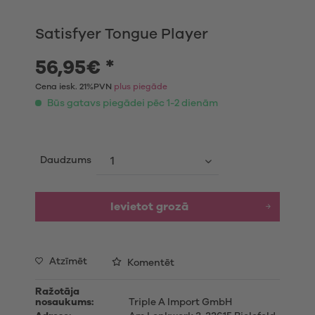
Satisfyer Tongue Player
56,95€ *
Cena iesk. 21%PVN
plus piegāde
Būs gatavs piegādei pēc 1-2 dienām
Daudzums
Ievietot grozā
Atzīmēt
Komentēt
Ražotāja
nosaukums:
Triple A Import GmbH