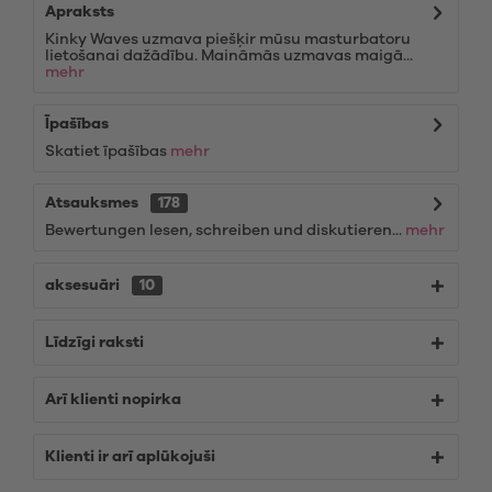
Apraksts
Kinky Waves uzmava piešķir mūsu masturbatoru
lietošanai dažādību. Maināmās uzmavas maigā...
mehr
Īpašības
Skatiet īpašības
mehr
Atsauksmes
178
Bewertungen lesen, schreiben und diskutieren...
mehr
aksesuāri
10
Līdzīgi raksti
Arī klienti nopirka
Klienti ir arī aplūkojuši