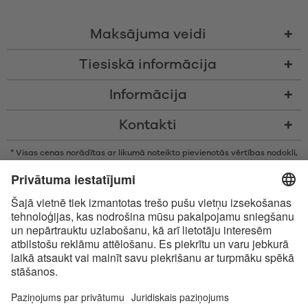
Maksājuma veidi
Tiesiskā informācija
Informācija
Kontakti
* Visas cenas norādītas ar likumā noteikto pievienotās vērtības nodokli,
bez piegādes izmaksām un nodevām par samaksu piegādes brīdī, ja
vien nav noteikts citādi
* Bluetooth® vārdiskā zīme un logotipi ir reģistrētas preču zīmes, kas
pieder Bluetooth SIG, Inc., un Satisfyer GmbH izmanto šīs zīmes saskaņā
ar licenci.
Apple, Apple logotips un Apple Watch ir Apple Inc., preču zīmes. Google
Play un Google Play logotips ir Google LLC preču zīmes.