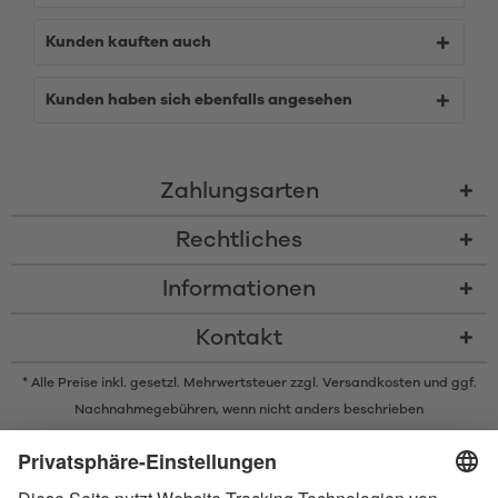
Kunden kauften auch
Kunden haben sich ebenfalls angesehen
Zahlungsarten
Rechtliches
Informationen
Kontakt
* Alle Preise inkl. gesetzl. Mehrwertsteuer zzgl.
Versandkosten
und ggf.
Nachnahmegebühren, wenn nicht anders beschrieben
* Der Name Bluetooth und das Bluetooth Logo sind eingetragene Marken
und Eigentum der Bluetooth SIG, Inc. Die Nutzung dieser Marken durch
Satisfyer GmbH erfolgt unter Lizenz.