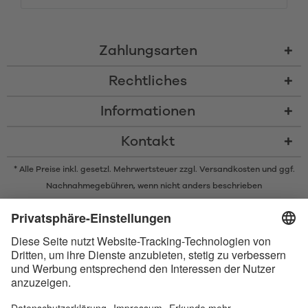
Zahlungsarten
Rechtliches
Informationen
Kontakt
* Alle Preise inkl. gesetzl. Mehrwertsteuer zzgl.
Versandkosten
und ggf.
Nachnahmegebühren, wenn nicht anders beschrieben
* Der Name Bluetooth und das Bluetooth Logo sind eingetragene Marken
und Eigentum der Bluetooth SIG, Inc. Die Nutzung dieser Marken durch
Satisfyer GmbH erfolgt unter Lizenz.
Apple und das Apple-Logo sind eingetragene Marken von Apple Inc.
Google Play und das Google Play-Logo sind Marken von Google LLC.