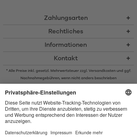
Zahlungsarten
Rechtliches
Informationen
Kontakt
* Alle Preise inkl. gesetzl. Mehrwertsteuer zzgl.
Versandkosten
und ggf.
Nachnahmegebühren, wenn nicht anders beschrieben
* Der Name Bluetooth und das Bluetooth Logo sind eingetragene Marken
und Eigentum der Bluetooth SIG, Inc. Die Nutzung dieser Marken durch
Satisfyer GmbH erfolgt unter Lizenz.
Apple und das Apple-Logo sind eingetragene Marken von Apple Inc.
Google Play und das Google Play-Logo sind Marken von Google LLC.