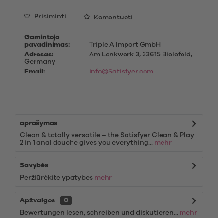
Prisiminti
Komentuoti
Gamintojo
pavadinimas:
Triple A Import GmbH
Adresas:
Am Lenkwerk 3, 33615 Bielefeld,
Germany
Email:
info@Satisfyer.com
aprašymas
Clean & totally versatile – the Satisfyer Clean & Play
2 in 1 anal douche gives you everything...
mehr
Savybės
Peržiūrėkite ypatybes
mehr
Apžvalgos
0
Bewertungen lesen, schreiben und diskutieren...
mehr