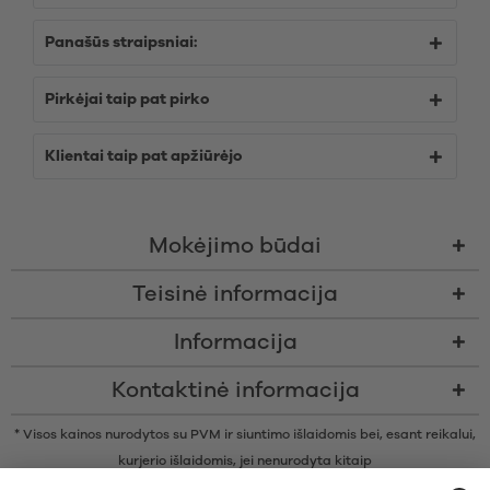
Panašūs straipsniai:
Pirkėjai taip pat pirko
Klientai taip pat apžiūrėjo
Mokėjimo būdai
Teisinė informacija
Informacija
Kontaktinė informacija
* Visos kainos nurodytos su PVM ir siuntimo išlaidomis bei, esant reikalui,
kurjerio išlaidomis, jei nenurodyta kitaip
* Žodinis prekių ženklas Bluetooth® ir logotipai yra registruoti „Bluetooth