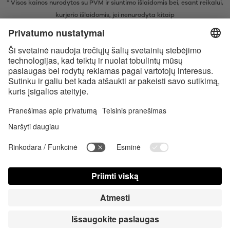
* Visos kainos nurodytos su PVM ir siuntimo išlaidomis bei, esant reikalui,
kurjerio išlaidomis, jei nenurodyta kitaip
* Žodinis prekių ženklas Bluetooth® ir logotipai yra registruoti „Bluetooth
SIG, Inc.“ prekių ženklai ir bet koks tokių prekių ženklų naudojimas
įmonėje „Satisfyer GmbH“ yra licencijuotas.
„Apple“, „Apple“ logotipas ir „Apple Watch“ yra „Apple Inc.“ prekių
ženklai. „Google Play“ ir „Google Play“ logotipas yra „Google LLC“ prekės
ženklai.
Accessibility
Contact us today
Slapukų nustatymai
FAQ
Instrukcija
Kontaktinė informacija
Spauda Registruotis