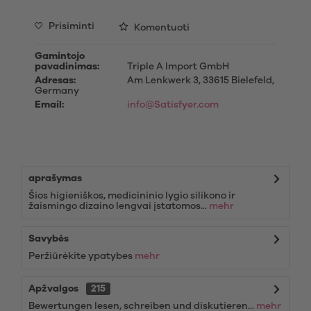
Prisiminti
Komentuoti
Gamintojo
pavadinimas:
Triple A Import GmbH
Adresas:
Am Lenkwerk 3, 33615 Bielefeld,
Germany
Email:
info@Satisfyer.com
aprašymas
Šios higieniškos, medicininio lygio silikono ir
žaismingo dizaino lengvai įstatomos...
mehr
Savybės
Peržiūrėkite ypatybes
mehr
Apžvalgos
215
Bewertungen lesen, schreiben und diskutieren...
mehr