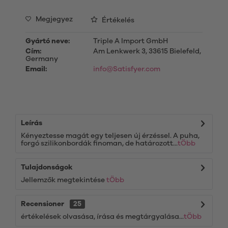
Megjegyez
Értékelés
Gyártó neve:
Triple A Import GmbH
Cím:
Am Lenkwerk 3, 33615 Bielefeld,
Germany
Email:
info@Satisfyer.com
Leírás
Kényeztesse magát egy teljesen új érzéssel. A puha,
forgó szilikonbordák finoman, de határozott...
tÖbb
Tulajdonságok
Jellemzők megtekintése
tÖbb
Recensioner
25
értékelések olvasása, írása és megtárgyalása...
tÖbb