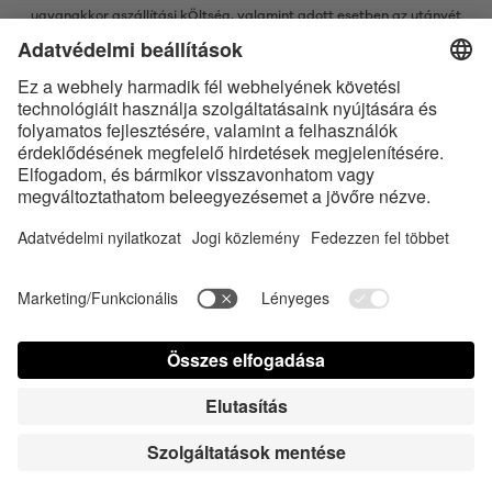
ugyanakkor a
szállítási kÖltség
, valamint adott esetben az utánvét
kÖltsége nélkÜl értendő, amennyiben nincsen máshogy leírva
* A Bluetooth® név és logók a Bluetooth SIG, Inc. bejegyzett védjegyei, így
az Satisfyer GmbH az ilyen védjegyeket mindenkor licenc alatt
használja.
Az Apple, az Apple logó és az Apple Watch az Apple Inc. védjegyei. A
Google Play és a Google Play logó a Google LLC védjegyei.
Accessibility
Contact us today
Süti beállítások
FAQ
Kezelési útmutató
Kapcsolat
Sajtó bejelentkezés
© Triple A Marketing GmbH