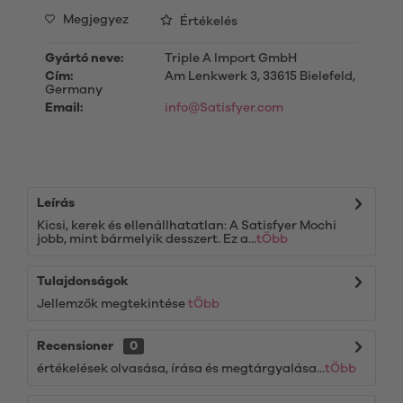
Megjegyez
Értékelés
Gyártó neve:
Triple A Import GmbH
Cím:
Am Lenkwerk 3, 33615 Bielefeld,
Germany
Email:
info@Satisfyer.com
Leírás
Kicsi, kerek és ellenállhatatlan: A Satisfyer Mochi
jobb, mint bármelyik desszert. Ez a...
tÖbb
Tulajdonságok
Jellemzők megtekintése
tÖbb
Recensioner
0
értékelések olvasása, írása és megtárgyalása...
tÖbb