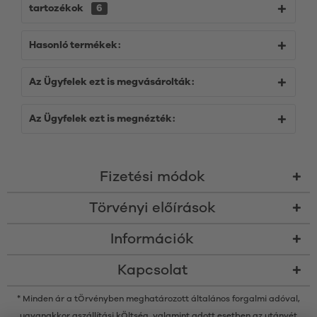
tartozékok
6
Hasonló termékek:
Az Ügyfelek ezt is megvásárolták:
Az Ügyfelek ezt is megnézték:
Fizetési módok
Törvényi előírások
Információk
Kapcsolat
* Minden ár a tÖrvényben meghatározott általános forgalmi adóval,
ugyanakkor a
szállítási kÖltség
, valamint adott esetben az utánvét