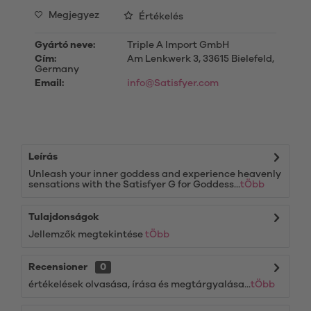
Megjegyez
Értékelés
Gyártó neve:
Triple A Import GmbH
Cím:
Am Lenkwerk 3, 33615 Bielefeld,
Germany
Email:
info@Satisfyer.com
Leírás
Unleash your inner goddess and experience heavenly
sensations with the Satisfyer G for Goddess...
tÖbb
Tulajdonságok
Jellemzők megtekintése
tÖbb
Recensioner
0
értékelések olvasása, írása és megtárgyalása...
tÖbb