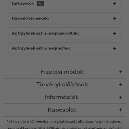
tartozékok
6
Hasonló termékek:
Az Ügyfelek ezt is megvásárolták:
Az Ügyfelek ezt is megnézték:
Fizetési módok
Törvényi előírások
Információk
Kapcsolat
* Minden ár a tÖrvényben meghatározott általános forgalmi adóval,
ugyanakkor a
szállítási kÖltség
, valamint adott esetben az utánvét