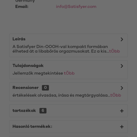
Germany
Email:
info@Satisfyer.com
Leírás
A Satisfyer Din-OOOH-val kompakt formában
élheted át a libabőrös orgazmusokat. Ez a kis...
tÖbb
Tulajdonságok
Jellemzők megtekintése
tÖbb
Recensioner
0
értékelések olvasása, írása és megtárgyalása...
tÖbb
tartozékok
6
Hasonló termékek: