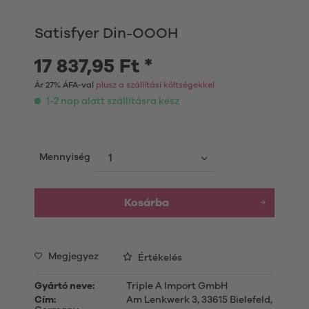
Satisfyer Din-OOOH
17 837,95 Ft *
Ár 27% ÁFA-val
plusz a szállítási költségekkel
1-2 nap alatt szállításra kész
Mennyiség
Kosárba
Megjegyez
Értékelés
Gyártó neve:
Triple A Import GmbH
Cím:
Am Lenkwerk 3, 33615 Bielefeld,