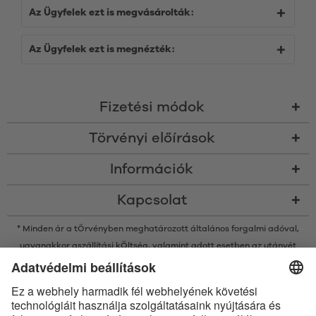
Az Ügyfelek ezt is megvásárolták:
Az Ügyfelek ezt is megnézték:
Fizetési módok
Törvényi előírások
Információk
Kapcsolat
* Minden ár a tÖrvényben meghatározott általános forgalmi adóval,
ugyanakkor a
szállítási kÖltség
, valamint adott esetben az utánvét
kÖltsége nélkÜl értendő, amennyiben nincsen máshogy leírva
* A Bluetooth® név és logók a Bluetooth SIG, Inc. bejegyzett védjegyei, így
az Satisfyer GmbH az ilyen védjegyeket mindenkor licenc alatt
használja.