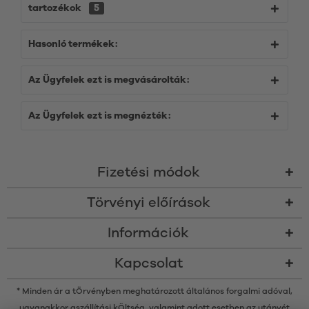
tartozékok
5
Hasonló termékek:
Az Ügyfelek ezt is megvásárolták:
Az Ügyfelek ezt is megnézték:
Fizetési módok
Törvényi előírások
Információk
Kapcsolat
* Minden ár a tÖrvényben meghatározott általános forgalmi adóval,
ugyanakkor a
szállítási kÖltség
, valamint adott esetben az utánvét