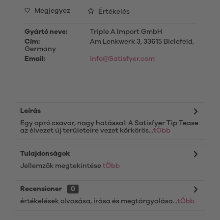
Megjegyez
Értékelés
Gyártó neve:
Triple A Import GmbH
Cím:
Am Lenkwerk 3, 33615 Bielefeld,
Germany
Email:
info@Satisfyer.com
Leírás
Egy apró csavar, nagy hatással: A Satisfyer Tip Tease
az élvezet új területeire vezet körkörös...
tÖbb
Tulajdonságok
Jellemzők megtekintése
tÖbb
Recensioner
0
értékelések olvasása, írása és megtárgyalása...
tÖbb