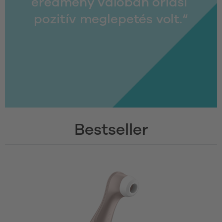
eredmény valóban óriási 
pozitív meglepetés volt.“
Bestseller