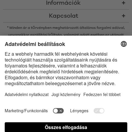
Információk
Kapcsolat
* Minden ár a tÖrvényben meghatározott általános forgalmi adóval,
ugyanakkor a
szállítási kÖltség
, valamint adott esetben az utánvét
kÖltsége nélkÜl értendő, amennyiben nincsen máshogy leírva
* A Bluetooth® név és logók a Bluetooth SIG, Inc. bejegyzett védjegyei, így
az Satisfyer GmbH az ilyen védjegyeket mindenkor licenc alatt
használja.
Az Apple, az Apple logó és az Apple Watch az Apple Inc. védjegyei. A
Google Play és a Google Play logó a Google LLC védjegyei.