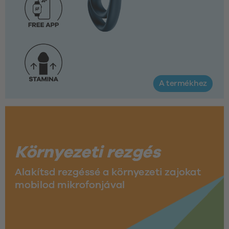
A termékhez
Környezeti rezgés
Alakítsd rezgéssé a környezeti zajokat 
mobilod mikrofonjával