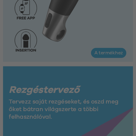
A termékhez
Rezgéstervező
Tervezz saját rezgéseket, és oszd meg 
őket bátran világszerte a többi 
felhasználóval.