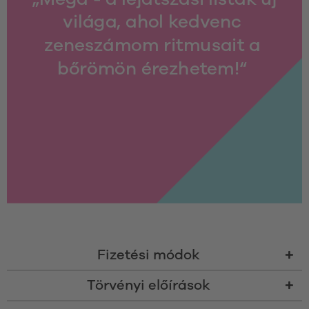
világa, ahol kedvenc 
zeneszámom ritmusait a 
bőrömön érezhetem!“ 
Fizetési módok
Törvényi előírások