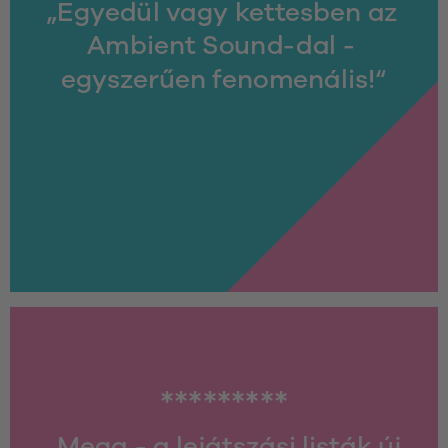
„Egyedül vagy kettesben az 
Ambient Sound-dal - 
egyszerűen fenomenális!“
*********
„Mega - a lejátszási listák új 