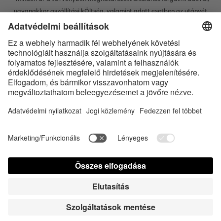
ugyanakkor a
szállítási kÖltség
, valamint adott esetben az utánvét
kÖltsége nélkÜl értendő, amennyiben nincsen máshogy leírva
* A Bluetooth® név és logók a Bluetooth SIG, Inc. bejegyzett védjegyei, így
az Satisfyer GmbH az ilyen védjegyeket mindenkor licenc alatt
használja.
Az Apple, az Apple logó és az Apple Watch az Apple Inc. védjegyei. A
Google Play és a Google Play logó a Google LLC védjegyei.
Accessibility
Contact us today
Süti beállítások
FAQ
Kezelési útmutató
Kapcsolat
Sajtó bejelentkezés
© Triple A Marketing GmbH