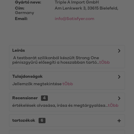
Gyártó neve:
Triple A Import GmbH
Cím:
Am Lenkwerk 3, 33615 Bielefeld,
Germany
Email:
info@Satisfyer.com
Leírás
A testbarát szilikonból készült Strong One
péniszgyűrű elősegíti a hosszabban tartó...
tÖbb
Tulajdonságok
Jellemzők megtekintése
tÖbb
Recensioner
4
értékelések olvasása, írása és megtárgyalása...
tÖbb
tartozékok
6