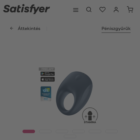
Áttekintés
Péniszgyűrűk