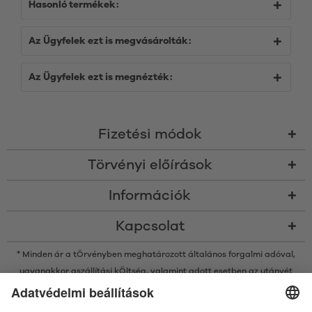
Hasonló termékek:
Az Ügyfelek ezt is megvásárolták:
Az Ügyfelek ezt is megnézték:
Fizetési módok
Törvényi előírások
Információk
Kapcsolat
* Minden ár a tÖrvényben meghatározott általános forgalmi adóval,
ugyanakkor a
szállítási kÖltség
, valamint adott esetben az utánvét
kÖltsége nélkÜl értendő, amennyiben nincsen máshogy leírva
* A Bluetooth® név és logók a Bluetooth SIG, Inc. bejegyzett védjegyei, így