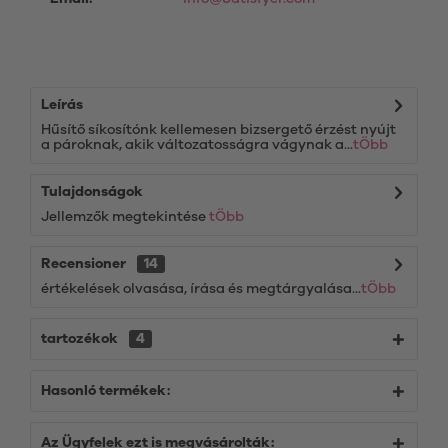
Leírás
Hűsítő síkosítónk kellemesen bizsergető érzést nyújt
a pároknak, akik változatosságra vágynak a...
tÖbb
Tulajdonságok
Jellemzők megtekintése
tÖbb
Recensioner
14
értékelések olvasása, írása és megtárgyalása...
tÖbb
tartozékok
4
Hasonló termékek:
Az Ügyfelek ezt is megvásárolták: