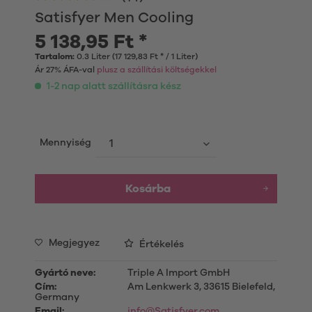
Satisfyer Men Cooling
5 138,95 Ft *
Tartalom:
0.3 Liter (17 129,83 Ft * / 1 Liter)
Ár 27% ÁFA-val
plusz a szállítási költségekkel
1-2 nap alatt szállításra kész
Mennyiség
Kosárba
Megjegyez
Értékelés
Gyártó neve:
Triple A Import GmbH
Cím:
Am Lenkwerk 3, 33615 Bielefeld,
Germany
Email:
info@Satisfyer.com