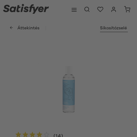
Áttekintés
Síkosítózselé
(
14
)