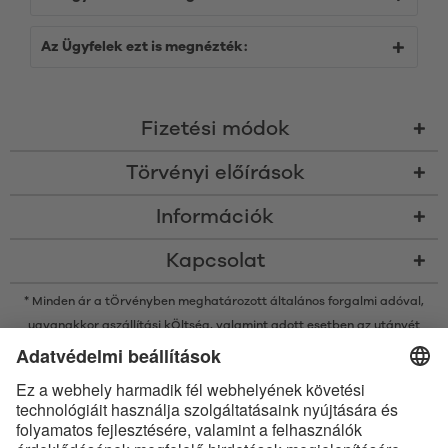
Az Ügyfelek ezt is megnézték:
Fizetési módok
Törvényi előírások
Információk
Kapcsolat
* Minden ár a tÖrvényben meghatározott általános forgalmi adóval,
ugyanakkor a
szállítási kÖltség
, valamint adott esetben az utánvét
kÖltsége nélkÜl értendő, amennyiben nincsen máshogy leírva
* A Bluetooth® név és logók a Bluetooth SIG, Inc. bejegyzett védjegyei, így
az Satisfyer GmbH az ilyen védjegyeket mindenkor licenc alatt
használja.
Az Apple, az Apple logó és az Apple Watch az Apple Inc. védjegyei. A