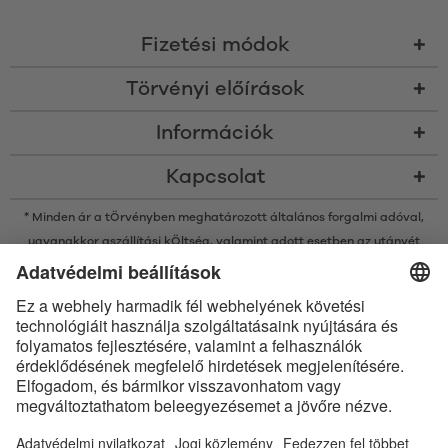
Fizetési módok
Törvényi előírások
Információk
Kapcsolat
* Minden ár a tÖrvényben meghatározott általános forgalmi adóval,
ugyanakkor a
szállítási kÖltség
, valamint adott esetben az utánvét
kÖltsége nélkÜl értendő, amennyiben nincsen máshogy leírva
* A Bluetooth® név és logók a Bluetooth SIG, Inc. bejegyzett védjegyei, így
az Satisfyer GmbH az ilyen védjegyeket mindenkor licenc alatt
használja.
Az Apple, az Apple logó és az Apple Watch az Apple Inc. védjegyei. A
Google Play és a Google Play logó a Google LLC védjegyei.