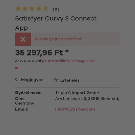
(
6
)
Satisfyer Curvy 3 Connect
App
Jelenleg nincs raktáron.
35 297,95 Ft *
Ár 27% ÁFA-val
plusz a szállítási költségekkel
Megjegyez
Értékelés
Gyártó neve:
Triple A Import GmbH
Cím:
Am Lenkwerk 3, 33615 Bielefeld,
Germany
Email:
info@Satisfyer.com