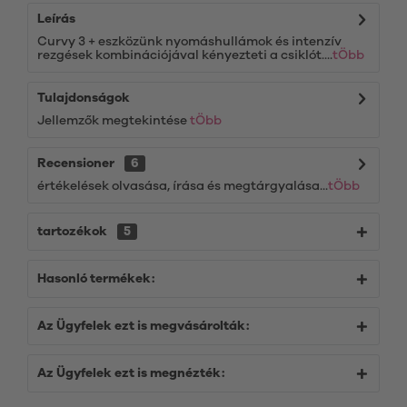
Leírás
Curvy 3 + eszközünk nyomáshullámok és intenzív
rezgések kombinációjával kényezteti a csiklót....
tÖbb
Tulajdonságok
Jellemzők megtekintése
tÖbb
Recensioner
6
értékelések olvasása, írása és megtárgyalása...
tÖbb
tartozékok
5
Hasonló termékek:
Az Ügyfelek ezt is megvásárolták:
Az Ügyfelek ezt is megnézték: