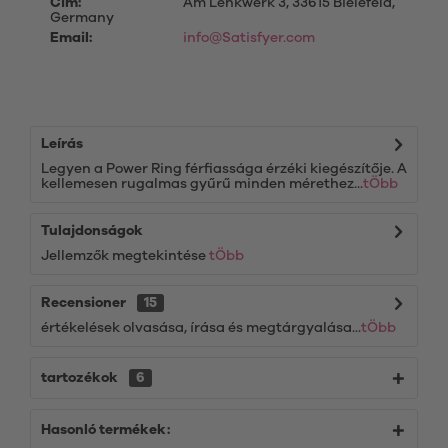
Cím:
Am Lenkwerk 3, 33615 Bielefeld,
Germany
Email:
info@Satisfyer.com
Leírás
Legyen a Power Ring férfiassága érzéki kiegészítője. A
kellemesen rugalmas gyűrű minden mérethez...
tÖbb
Tulajdonságok
Jellemzők megtekintése
tÖbb
Recensioner
15
értékelések olvasása, írása és megtárgyalása...
tÖbb
tartozékok
6
Hasonló termékek: