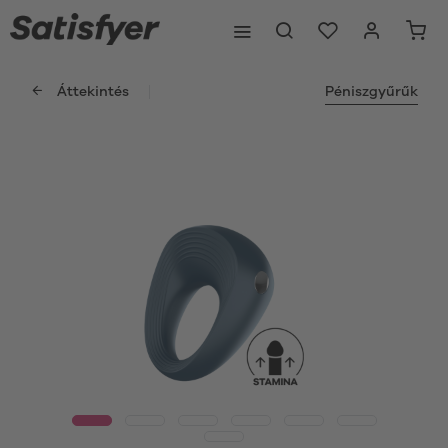
Áttekintés
Péniszgyűrűk