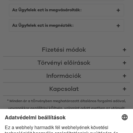
Az Ügyfelek ezt is megvásárolták:
Az Ügyfelek ezt is megnézték:
Fizetési módok
Törvényi előírások
Információk
Kapcsolat
* Minden ár a tÖrvényben meghatározott általános forgalmi adóval,
ugyanakkor a
szállítási kÖltség
, valamint adott esetben az utánvét
kÖltsége nélkÜl értendő, amennyiben nincsen máshogy leírva
* A Bluetooth® név és logók a Bluetooth SIG, Inc. bejegyzett védjegyei, így
az Satisfyer GmbH az ilyen védjegyeket mindenkor licenc alatt