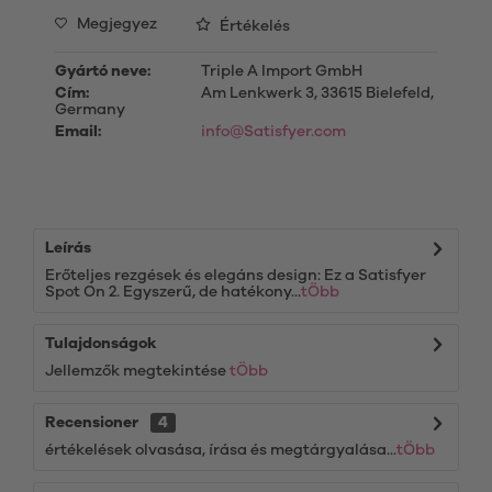
Megjegyez
Értékelés
Gyártó neve:
Triple A Import GmbH
Cím:
Am Lenkwerk 3, 33615 Bielefeld,
Germany
Email:
info@Satisfyer.com
Leírás
Erőteljes rezgések és elegáns design: Ez a Satisfyer
Spot On 2. Egyszerű, de hatékony...
tÖbb
Tulajdonságok
Jellemzők megtekintése
tÖbb
Recensioner
4
értékelések olvasása, írása és megtárgyalása...
tÖbb