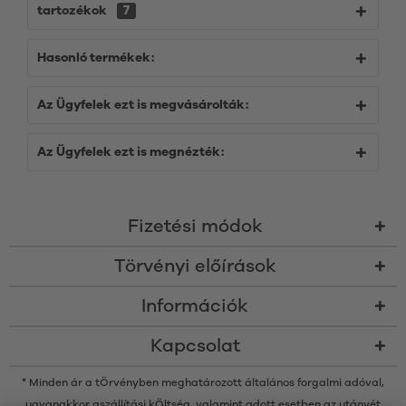
tartozékok
7
Hasonló termékek:
Az Ügyfelek ezt is megvásárolták:
Az Ügyfelek ezt is megnézték:
Fizetési módok
Törvényi előírások
Információk
Kapcsolat
* Minden ár a tÖrvényben meghatározott általános forgalmi adóval,
ugyanakkor a
szállítási kÖltség
, valamint adott esetben az utánvét