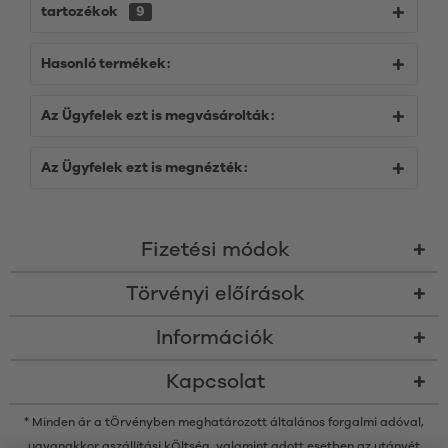
tartozékok
9
Hasonló termékek:
Az Ügyfelek ezt is megvásárolták:
Az Ügyfelek ezt is megnézték:
Fizetési módok
Törvényi előírások
Információk
Kapcsolat
* Minden ár a tÖrvényben meghatározott általános forgalmi adóval,
ugyanakkor a
szállítási kÖltség
, valamint adott esetben az utánvét