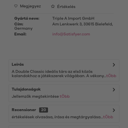
Megjegyez
Értékelés
Gyártó neve:
Triple A Import GmbH
Cím:
Am Lenkwerk 3, 33615 Bielefeld,
Germany
Email:
info@Satisfyer.com
Leírás
A Double Classic ideális társ az első közös
kalandokhoz a játékszerek világában. A vékony...
tÖbb
Tulajdonságok
Jellemzők megtekintése
tÖbb
Recensioner
20
értékelések olvasása, írása és megtárgyalása...
tÖbb