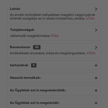
Leírás
Az érzéki örömöket mélyebben megélni vágyó párok
örömét szolgálja az U-alakú kialakítás, amely...
tÖbb
Tulajdonságok
Jellemzők megtekintése
tÖbb
Recensioner
36
értékelések olvasása, írása és megtárgyalása...
tÖbb
tartozékok
5
Hasonló termékek:
Az Ügyfelek ezt is megvásárolták:
Az Ügyfelek ezt is megnézték: