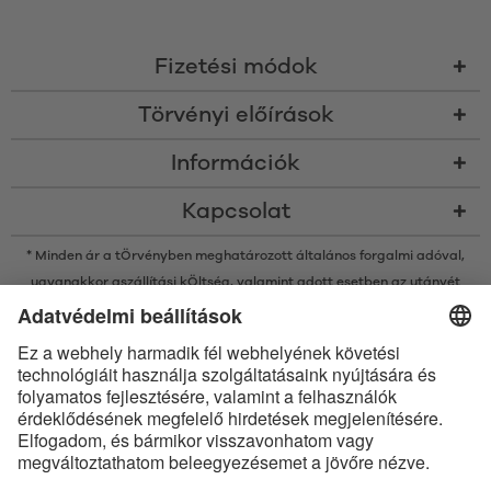
Fizetési módok
Törvényi előírások
Információk
Kapcsolat
* Minden ár a tÖrvényben meghatározott általános forgalmi adóval,
ugyanakkor a
szállítási kÖltség
, valamint adott esetben az utánvét
kÖltsége nélkÜl értendő, amennyiben nincsen máshogy leírva
* A Bluetooth® név és logók a Bluetooth SIG, Inc. bejegyzett védjegyei, így
az Satisfyer GmbH az ilyen védjegyeket mindenkor licenc alatt
használja.
Az Apple, az Apple logó és az Apple Watch az Apple Inc. védjegyei. A
Google Play és a Google Play logó a Google LLC védjegyei.