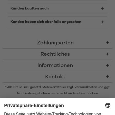
Kunden kauften auch
Kunden haben sich ebenfalls angesehen
Zahlungsarten
Rechtliches
Informationen
Kontakt
* Alle Preise inkl. gesetzl. Mehrwertsteuer zzgl.
Versandkosten
und ggf.
Nachnahmegebühren, wenn nicht anders beschrieben
* Der Name Bluetooth und das Bluetooth Logo sind eingetragene Marken
und Eigentum der Bluetooth SIG, Inc. Die Nutzung dieser Marken durch
Satisfyer GmbH erfolgt unter Lizenz.