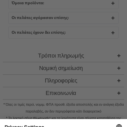
Όμοια προϊόντα:
Οι πελάτες αγόρασαν επίσης:
Οι πελάτες έχουν δει επίσης:
Τρόποι πληρωμής
Νομική σημείωση
Πληροφορίες
Επικοινωνία
* Όλες οι τιμές περιλ. νομιμ. ΦΠΑ προσθ.
έξοδα αποστολής
και εν ανάγκη έξοδα
παραλαβής, αν δεν περιγράφεται κάτι διαφορετικό
* Το λεκτικό σήμα Bluetooth® και τα λογότυπα είναι σήματα κατατεθέντα της
Bluetooth SIG, Inc. και η χρήση τέτοιων σημάτων από την Satisfyer GmbH