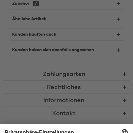
Zubehör
7
Ähnliche Artikel:
Kunden kauften auch
Kunden haben sich ebenfalls angesehen
Zahlungsarten
Rechtliches
Informationen
Kontakt
* Alle Preise inkl. gesetzl. Mehrwertsteuer zzgl.
Versandkosten
und ggf.
Nachnahmegebühren, wenn nicht anders beschrieben