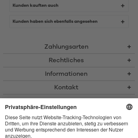
Kunden kauften auch
Kunden haben sich ebenfalls angesehen
Zahlungsarten
Rechtliches
Informationen
Kontakt
* Alle Preise inkl. gesetzl. Mehrwertsteuer zzgl.
Versandkosten
und ggf.
Nachnahmegebühren, wenn nicht anders beschrieben
* Der Name Bluetooth und das Bluetooth Logo sind eingetragene Marken
und Eigentum der Bluetooth SIG, Inc. Die Nutzung dieser Marken durch
Satisfyer GmbH erfolgt unter Lizenz.