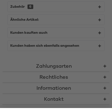
Zubehör
6
Ähnliche Artikel:
Kunden kauften auch
Kunden haben sich ebenfalls angesehen
Zahlungsarten
Rechtliches
Informationen
Kontakt
* Alle Preise inkl. gesetzl. Mehrwertsteuer zzgl.
Versandkosten
und ggf.