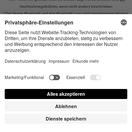
Nachnahmegebühren, wenn nicht anders beschrieben
* Der Name Bluetooth und das Bluetooth Logo sind eingetragene Marken
und Eigentum der Bluetooth SIG, Inc. Die Nutzung dieser Marken durch
Satisfyer GmbH erfolgt unter Lizenz.
Barrierefreiheit
Contact us today
Cookie-Einstellungen
FAQ
Bedienungsanleitung
Kontakt
Presse Login
© Triple A Marketing GmbH