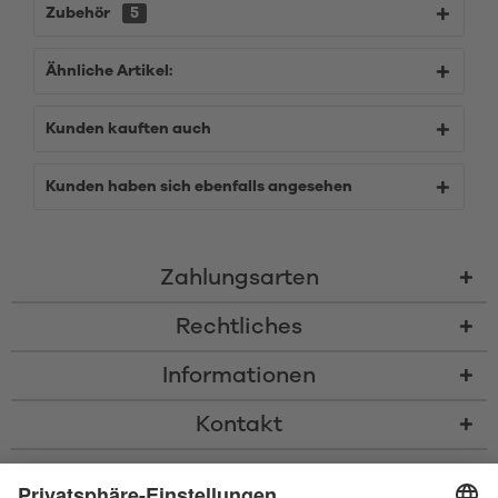
Zubehör
5
Ähnliche Artikel:
Kunden kauften auch
Kunden haben sich ebenfalls angesehen
Zahlungsarten
Rechtliches
Informationen
Kontakt
* Alle Preise inkl. gesetzl. Mehrwertsteuer zzgl.
Versandkosten
und ggf.
Nachnahmegebühren, wenn nicht anders beschrieben