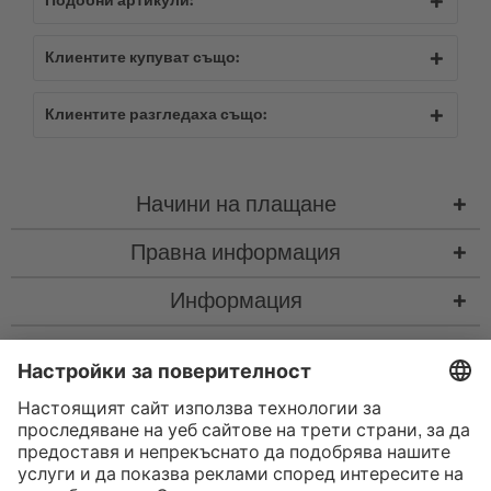
Подобни артикули:
Клиентите купуват също:
Клиентите разгледаха също:
Начини на плащане
Правна информация
Информация
Контакт
* Всички цени са с вкл. законен Законен ДДС
“такса за колетна пратка"
такса за колетна пратка и при нужда такса за наложен платеж, ако не е
посочено друго
* Словната марка и логата на Bluetooth® са регистрирани търговски