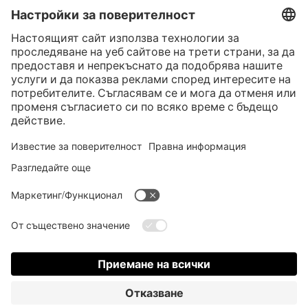
Контакт
* Всички цени са с вкл. законен Законен ДДС
“такса за колетна пратка"
такса за колетна пратка и при нужда такса за наложен платеж, ако не е
посочено друго
* Словната марка и логата на Bluetooth® са регистрирани търговски
марки, собственост на Bluetooth SIG, Inc., и всяко използване на тези
марки от страна на Satisfyer GmbH е съгласно лиценз.
Apple, логото на Apple и Apple Watch са търговски марки на Apple Inc.
Google Play и логото на Google Play са търговски марки на Google LLC.
Accessibility
Contact us today
Настройки на Cookie