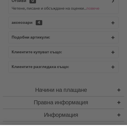
Отзиви
0
Четене, писане и обсъждане на оценки...
повече
аксесоари
4
Подобни артикули:
Клиентите купуват също:
Клиентите разгледаха също:
Начини на плащане
Правна информация
Информация