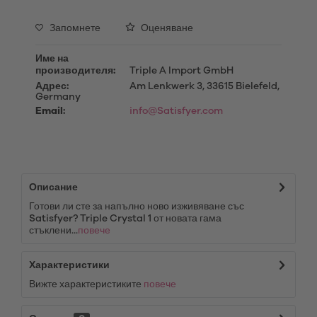
Запомнете
Оценяване
Име на
производителя:
Triple A Import GmbH
Адрес:
Am Lenkwerk 3, 33615 Bielefeld,
Germany
Email:
info@Satisfyer.com
Описание
Готови ли сте за напълно ново изживяване със
Satisfyer? Triple Crystal 1 от новата гама
стъклени...
повече
Характеристики
Вижте характеристиките
повече