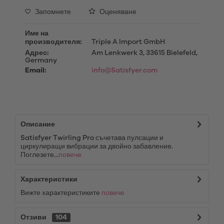
Запомнете
Оценяване
Име на
производителя:
Triple A Import GmbH
Адрес:
Am Lenkwerk 3, 33615 Bielefeld,
Germany
Email:
info@Satisfyer.com
Описание
Satisfyer Twirling Pro съчетава пулсации и
циркулиращи вибрации за двойно забавление.
Поглезете...
повече
Характеристики
Вижте характеристиките
повече
Отзиви
104