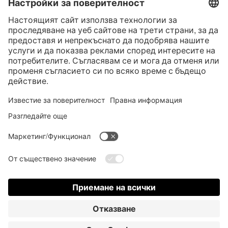
* Всички цени са с вкл. законен Законен ДДС
“такса за колетна пратка"
такса за колетна пратка и при нужда такса за наложен платеж, ако не е
посочено друго
* Словната марка и логата на Bluetooth® са регистрирани търговски
марки, собственост на Bluetooth SIG, Inc., и всяко използване на тези
марки от страна на Satisfyer GmbH е съгласно лиценз.
Apple, логото на Apple и Apple Watch са търговски марки на Apple Inc.
Google Play и логото на Google Play са търговски марки на Google LLC.
Accessibility
Contact us today
Настройки на Cookie
FAQ
Ръководство за експлоатация
Контакт
Вход за пресата