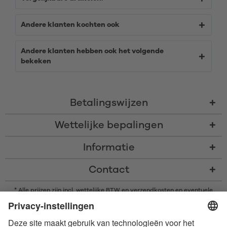
Andere klanten kochten ook
Andere klanten hebben ook het volgende
bekeken
Betalingswijzen
Wettelijke bepalingen
Informatie
Contact
* Alle prijzen zijn incl. wettelijke BTW en
verzendkosten
en eventuele
rembourskosten, indien niet anders beschreven
* Het woordmerk en de logo's van Bluetooth® zijn gedeponeerde
handelsmerken van Bluetooth SIG, Inc. en elk gebruik van dergelijke