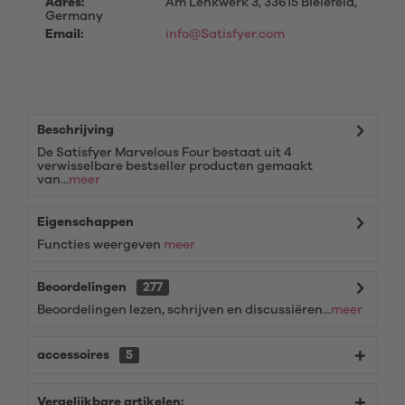
Adres:
Am Lenkwerk 3, 33615 Bielefeld,
Germany
Email:
info@Satisfyer.com
Beschrijving
De Satisfyer Marvelous Four bestaat uit 4
verwisselbare bestseller producten gemaakt
van...
meer
Eigenschappen
Functies weergeven
meer
Beoordelingen
277
Beoordelingen lezen, schrijven en discussiëren...
meer
accessoires
5
Vergelijkbare artikelen: