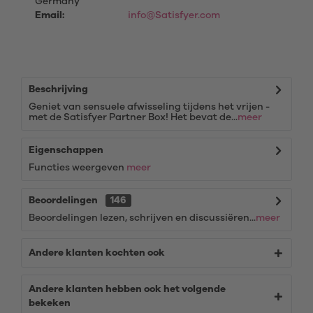
Germany
Email:
info@Satisfyer.com
Beschrijving
Geniet van sensuele afwisseling tijdens het vrijen -
met de Satisfyer Partner Box! Het bevat de...
meer
Eigenschappen
Functies weergeven
meer
Beoordelingen
146
Beoordelingen lezen, schrijven en discussiëren...
meer
Andere klanten kochten ook
Andere klanten hebben ook het volgende
bekeken