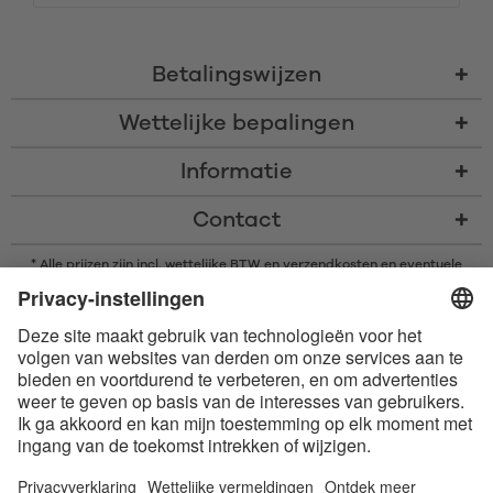
Betalingswijzen
Wettelijke bepalingen
Informatie
Contact
* Alle prijzen zijn incl. wettelijke BTW en
verzendkosten
en eventuele
rembourskosten, indien niet anders beschreven
* Het woordmerk en de logo's van Bluetooth® zijn gedeponeerde
handelsmerken van Bluetooth SIG, Inc. en elk gebruik van dergelijke
merken door Satisfyer GmbH is onder licentie.
Apple, het Apple logo en Apple Watch zijn handelsmerken van Apple Inc.
Google Play en het Google Play-logo zijn handelsmerken van Google LLC.